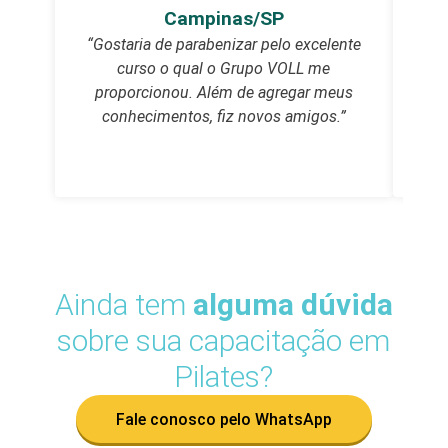
Campinas/SP
“Gostaria de parabenizar pelo excelente
“O c
curso o qual o Grupo VOLL me
proporcionou. Além de agregar meus
Adore
conhecimentos, fiz novos amigos.”
Ainda tem
alguma dúvida
sobre sua capacitação em
Pilates?
Fale conosco pelo WhatsApp