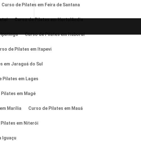
Curso de Pilates em Feira de Santana
ataí
Curso de Pilates em Hortolândia
 Ipatinga
Curso de Pilates em Itaboraí
rso de Pilates em Itapevi
es em Jaraguá do Sul
e Pilates em Lages
 Pilates em Magé
 em Marília
Curso de Pilates em Mauá
Pilates em Niterói
a Iguaçu