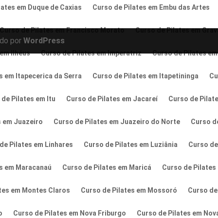
lates em Duque de Caxias
Curso de Pilates em Embu das Artes
Curso de Pilates em Francisco Morato
Curso de Pilates em Grav
ido por
WordPress
 em Ilhéus
Curso de Pilates em Imperatriz
Curso de Pilates em
s em Itapecerica da Serra
Curso de Pilates em Itapetininga
Cu
de Pilates em Itu
Curso de Pilates em Jacareí
Curso de Pilat
s em Juazeiro
Curso de Pilates em Juazeiro do Norte
Curso d
de Pilates em Linhares
Curso de Pilates em Luziânia
Curso de
es em Maracanaú
Curso de Pilates em Maricá
Curso de Pilates
ates em Montes Claros
Curso de Pilates em Mossoró
Curso de 
o
Curso de Pilates em Nova Friburgo
Curso de Pilates em Nov