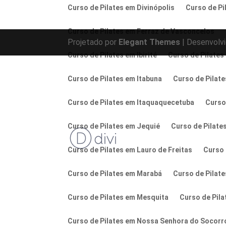
Curso de Pilates em Divinópolis
Curso de Pi
Curso de Pilates em Ferraz de Vasconcelos
Projetado por
Elegant Themes
| Desenvolv
Curso de Pilates em Ibirité
Curso de Pilates
Curso de Pilates em Itabuna
Curso de Pilate
Curso de Pilates em Itaquaquecetuba
Curso 
Curso de Pilates em Jequié
Curso de Pilate
Curso de Pilates em Lauro de Freitas
Curso 
Curso de Pilates em Marabá
Curso de Pilat
Curso de Pilates em Mesquita
Curso de Pil
Curso de Pilates em Nossa Senhora do Socorr